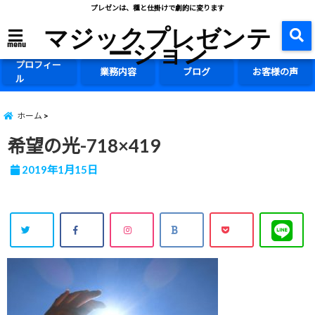
プレゼンは、種と仕掛けで劇的に変ります
マジックプレゼンテ
ーション
menu
プロフィー
業務内容
ブログ
お客様の声
ル
ホーム
希望の光-718×419
2019年1月15日